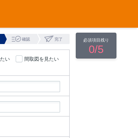
確認
完了
必須項目残り
0
/5
たい
間取図を見たい