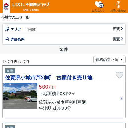
0
お気に入り
お問い合わせ
小城市の土地一覧
変更
エリア
小城市
変更
詳細条件
2
件
1～2件表示 /2件
売地
佐賀県小城市芦刈町 古家付き売り地
500
万円
土地面積
508.92㎡
佐賀県小城市芦刈町芦溝
牛津駅 徒歩30分