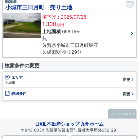
売地
小城市三日月町 売り土地
値下げ：2025/07/28
1,300
万円
土地面積
668.19㎡
無
佐賀県小城市三日月町堀江
久保田駅 徒歩29分
検索条件の変更
エリア
変更
小城市
詳細条件
変更
ページトップ
LIXIL不動産ショップ 九州ホーム
〒840-0034 佐賀県佐賀市西与賀町大字厘外959-29