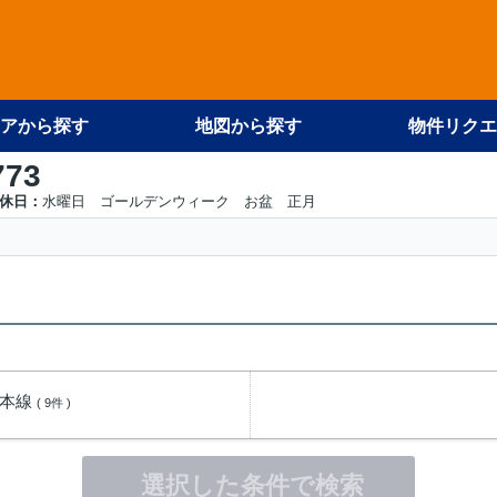
アから探す
地図から探す
物件リクエ
773
休日：
水曜日 ゴールデンウィーク お盆 正月
崎本線
( 9件 )
選択した条件で検索