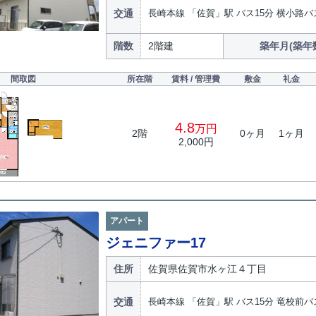
交通
長崎本線 「佐賀」駅 バス15分 横小路バ
階数
2階建
築年月(築年
間取図
所在階
賃料 / 管理費
敷金
礼金
4.8
万円
2階
0ヶ月
1ヶ月
2,000円
アパート
ジェニファー17
住所
佐賀県佐賀市水ヶ江４丁目
交通
長崎本線 「佐賀」駅 バス15分 竜校前バ