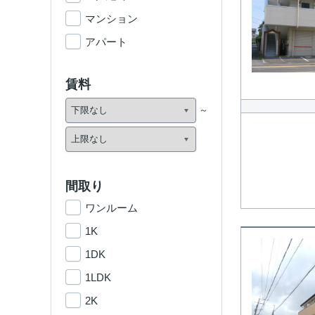
マンション
アパート
賃料
間取り
ワンルーム
1K
1DK
1LDK
2K