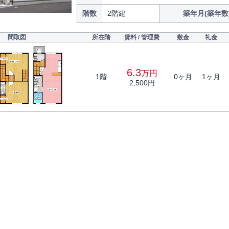
階数
2階建
築年月(築年数
間取図
所在階
賃料 / 管理費
敷金
礼金
6.3
万円
1階
0ヶ月
1ヶ月
2,500円