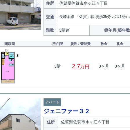
住所
佐賀県佐賀市水ヶ江４丁目
交通
長崎本線 「佐賀」駅 徒歩35分 バス15分
階数
3階建
築年月(築年数
間取図
所在階
賃料 / 管理費
敷金
礼金
2.7
3階
0ヶ月
0ヶ月
万円
アパート
ジェニファー３２
住所
佐賀県佐賀市水ヶ江６丁目