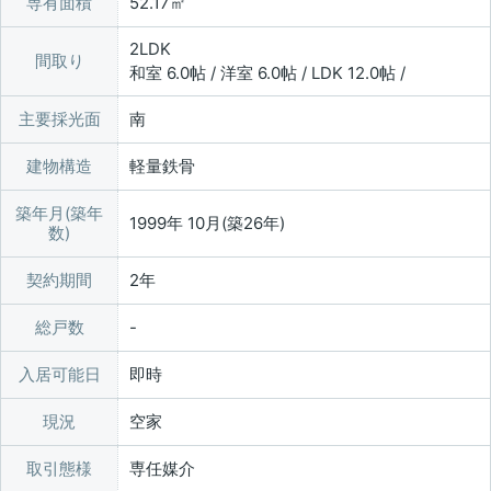
専有面積
52.17㎡
2LDK
間取り
和室 6.0帖 / 洋室 6.0帖 / LDK 12.0帖 /
主要採光面
南
建物構造
軽量鉄骨
築年月(築年
1999年 10月(築26年)
数)
契約期間
2年
総戸数
入居可能日
即時
現況
空家
取引態様
専任媒介