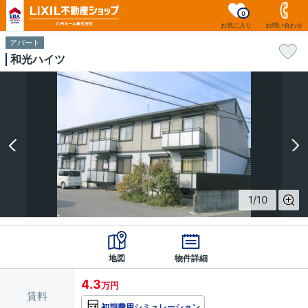
0
お気に入り
お問い合わせ
アパート
和光ハイツ
1
/
10
地図
物件詳細
4.3
万円
賃料
初期費用シミュレーション