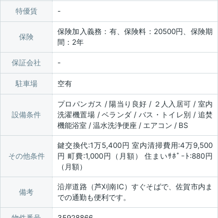
特優賃
保険加入義務：有、保険料：20500円、保険期
保険
間：2年
保証会社
駐車場
空有
プロパンガス / 陽当り良好 / ２人入居可 / 室内
設備条件
洗濯機置場 / ベランダ / バス・トイレ別 / 追焚
機能浴室 / 温水洗浄便座 / エアコン / BS
鍵交換代:1万5,400円 室内清掃費用:4万9,500
その他条件
円 町費:1,000円（月額） 住まいｻﾎﾟｰﾄ:880円
（月額）
沿岸道路（芦刈南IC）すぐそばで、佐賀市内ま
備考
での通勤も便利です。
物件番号
35928866