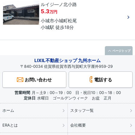
ルイジ―ノ北小路
5.3
万円
小城市
小城町松尾
小城駅 徒歩18分
ページトップ
LIXIL不動産ショップ 九州ホーム
〒840-0034 佐賀県佐賀市西与賀町大字厘外959-29
お問い合わせ
電話する
営業時間
月～土9：00～19：00 日・祝日10：00～18：00
定休日
水曜日 ゴールデンウィーク お盆 正月
ホーム
スタッフ一覧
ERAとは
会社概要