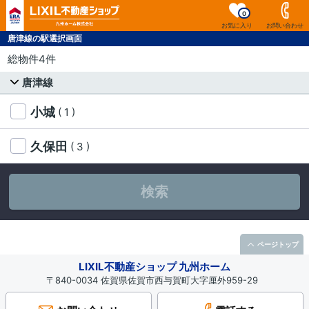
0
お気に入り
お問い合わせ
唐津線の駅選択画面
総物件4件
唐津線
小城
( 1 )
久保田
( 3 )
検索
ページトップ
LIXIL不動産ショップ 九州ホーム
〒840-0034 佐賀県佐賀市西与賀町大字厘外959-29