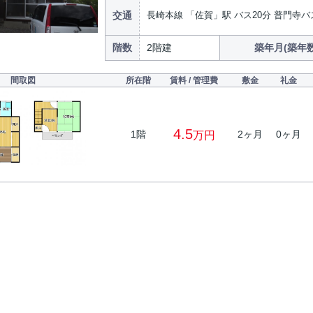
交通
長崎本線 「佐賀」駅 バス20分 普門寺バ
階数
2階建
築年月(築年数
間取図
所在階
賃料 / 管理費
敷金
礼金
4.5
1階
2ヶ月
0ヶ月
万円