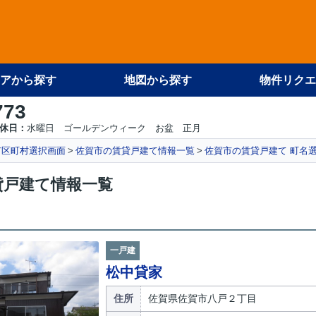
アから探す
地図から探す
物件リクエ
773
休日：
水曜日 ゴールデンウィーク お盆 正月
市区町村選択画面
佐賀市の賃貸戸建て情報一覧
佐賀市の賃貸戸建て 町名
貸戸建て情報一覧
一戸建
松中貸家
住所
佐賀県佐賀市八戸２丁目