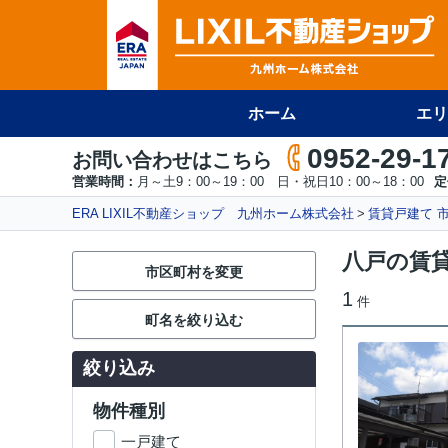
ホーム
エリ
0952-29-1
お問い合わせはこちら
営業時間：
月～土9：00～19：00 日・祝日10：00～18：00
定
ERA LIXIL不動産ショップ 九州ホーム株式会社
賃貸戸建て 
八戸の賃
市区町村を変更
1
件
町名を絞り込む
絞り込み
物件種別
一戸建て